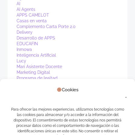
AI
AI Agents
APPS CAMELOT
Casas en venta
Complemento Carta Porte 2.0
Delivery
Desarrollo de APPS
EDUCAFIN
Inmowa
Inteligencia Artificial
Lucy
Mari Asistente Docente
Marketing Digital
Programa de lealtad
PV1
Cookies
Real Estate
Sin categoría
Waibot
WhatsApp
Para ofrecer las mejores experiencias, utilizamos tecnologías como
las cookies para almacenar y/o acceder a la información del
Meta
dispositivo. El consentimiento de estas tecnologías nos permitirá
procesar datos como el comportamiento de navegación o las
identificaciones únicas en este sitio. No consentir o retirar el
Acceder