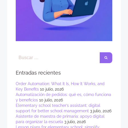
Entradas recientes
Order Automation: What It Is, How It Works, and
Key Benefits
10 julio, 2026
Automatización de pedidos: qué es, cómo funciona
y beneficios
10 julio, 2026
Elementary school teacher’s assistant: digital
support for better school management
3 julio, 2026
Asistente de maestra de primaria: apoyo digital
para organizar la escuela
3 julio, 2026
Lesson plans for elementary school: simplify