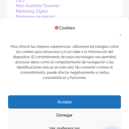
Lucy
Mari Asistente Docente
Marketing Digital
Programa de lealtad
PV1
Cookies
Real Estate
Sin categoría
Waibot
WhatsApp
Para ofrecer las mejores experiencias, utilizamos tecnologías como
las cookies para almacenar y/o acceder a la información del
Meta
dispositivo. El consentimiento de estas tecnologías nos permitirá
procesar datos como el comportamiento de navegación o las
identificaciones únicas en este sitio. No consentir o retirar el
Acceder
consentimiento, puede afectar negativamente a ciertas
Feed de entradas
características y funciones.
Feed de comentarios
WordPress.org
Aceptar
Denegar
Ver preferencias