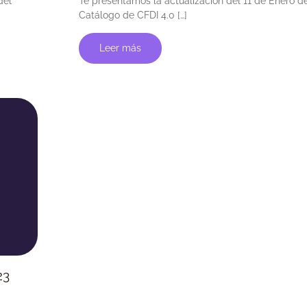
del
Te presentamos la actualización del 11 de Enero d
Catálogo de CFDI 4.0 […]
Leer más
23