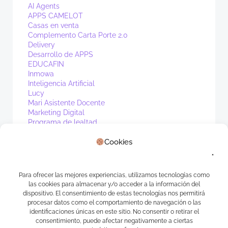
AI Agents
APPS CAMELOT
Casas en venta
Complemento Carta Porte 2.0
Delivery
Desarrollo de APPS
EDUCAFIN
Inmowa
Inteligencia Artificial
Lucy
Mari Asistente Docente
Marketing Digital
Programa de lealtad
PV1
Cookies
Real Estate
Sin categoría
Waibot
WhatsApp
Para ofrecer las mejores experiencias, utilizamos tecnologías como
las cookies para almacenar y/o acceder a la información del
Meta
dispositivo. El consentimiento de estas tecnologías nos permitirá
procesar datos como el comportamiento de navegación o las
identificaciones únicas en este sitio. No consentir o retirar el
Acceder
consentimiento, puede afectar negativamente a ciertas
Feed de entradas