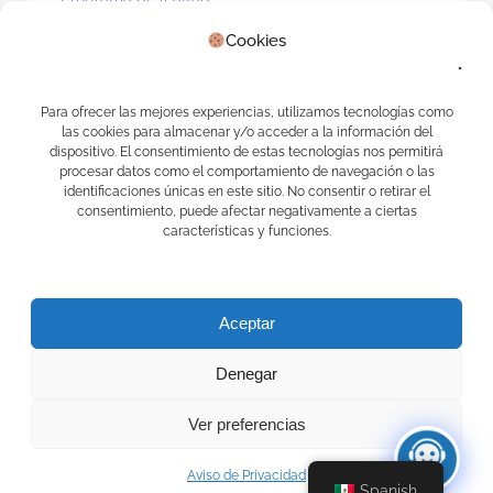
PV1
Cookies
Real Estate
Sin categoría
Waibot
WhatsApp
Para ofrecer las mejores experiencias, utilizamos tecnologías como
las cookies para almacenar y/o acceder a la información del
Meta
dispositivo. El consentimiento de estas tecnologías nos permitirá
procesar datos como el comportamiento de navegación o las
identificaciones únicas en este sitio. No consentir o retirar el
Acceder
consentimiento, puede afectar negativamente a ciertas
Feed de entradas
características y funciones.
Feed de comentarios
WordPress.org
Aceptar
Denegar
Ver preferencias
© 2026 APPS CAMELOT. Creado usando WordPress y
Ecliptica Theme .
Aviso de Privacidad
Spanish