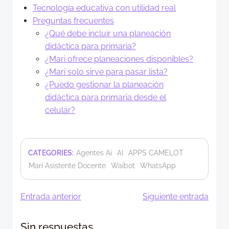
Tecnología educativa con utilidad real
Preguntas frecuentes
¿Qué debe incluir una planeación
didáctica para primaria?
¿Mari ofrece planeaciones disponibles?
¿Mari solo sirve para pasar lista?
¿Puedo gestionar la planeación
didáctica para primaria desde el
celular?
CATEGORIES:
Agentes Ai
AI
APPS CAMELOT
Mari Asistente Docente
Waibot
WhatsApp
Navegación
Navegació
Entrada anterior
Siguiente entrada
de
de
Sin respuestas