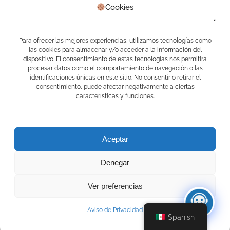
Cookies
Real Estate
Sin categoría
Waibot
WhatsApp
Para ofrecer las mejores experiencias, utilizamos tecnologías como
las cookies para almacenar y/o acceder a la información del
Meta
dispositivo. El consentimiento de estas tecnologías nos permitirá
procesar datos como el comportamiento de navegación o las
identificaciones únicas en este sitio. No consentir o retirar el
Acceder
consentimiento, puede afectar negativamente a ciertas
Feed de entradas
características y funciones.
Feed de comentarios
WordPress.org
Aceptar
Denegar
Ver preferencias
© 2026 APPS CAMELOT. Creado usando WordPress y
Ecliptica Theme .
Aviso de Privacidad
Spanish