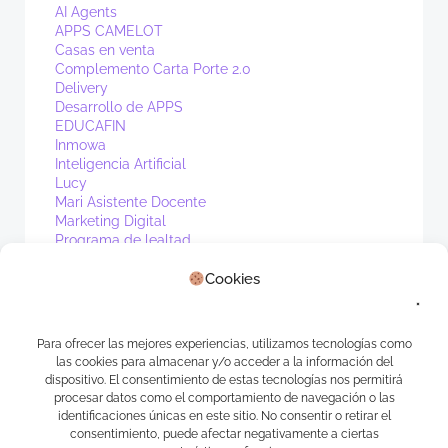
AI Agents
APPS CAMELOT
Casas en venta
Complemento Carta Porte 2.0
Delivery
Desarrollo de APPS
EDUCAFIN
Inmowa
Inteligencia Artificial
Lucy
Mari Asistente Docente
Marketing Digital
Programa de lealtad
PV1
Cookies
Real Estate
Sin categoría
Waibot
WhatsApp
Para ofrecer las mejores experiencias, utilizamos tecnologías como
las cookies para almacenar y/o acceder a la información del
Meta
dispositivo. El consentimiento de estas tecnologías nos permitirá
procesar datos como el comportamiento de navegación o las
identificaciones únicas en este sitio. No consentir o retirar el
Acceder
consentimiento, puede afectar negativamente a ciertas
Feed de entradas