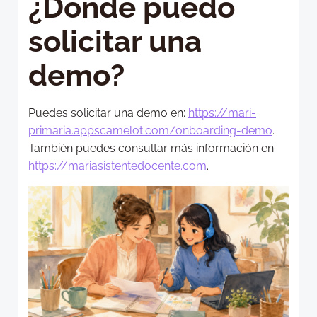
¿Dónde puedo
solicitar una
demo?
Puedes solicitar una demo en:
https://mari-
primaria.appscamelot.com/onboarding-demo
.
También puedes consultar más información en
https://mariasistentedocente.com
.