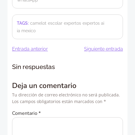
TAGS:
camelot
escolar
expertos
expertos ai
ia mexico
Navegación
Navegació
Entrada anterior
Siguiente entrada
de
de
Sin respuestas
entradas
entradas
Deja un comentario
Tu dirección de correo electrónico no será publicada.
Los campos obligatorios están marcados con
*
Comentario
*