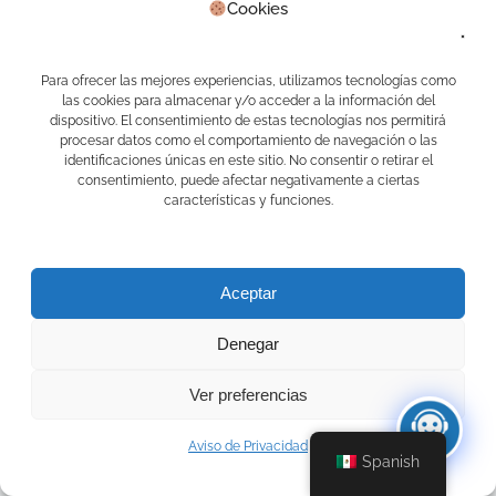
Cookies
Comentarios recientes
APPS CAMELOT
en
Primer RALLY APP
Para ofrecer las mejores experiencias, utilizamos tecnologías como
EDUCAFINDEX
las cookies para almacenar y/o acceder a la información del
APPS CAMELOT
en
Primer RALLY APP
dispositivo. El consentimiento de estas tecnologías nos permitirá
EDUCAFINDEX
procesar datos como el comportamiento de navegación o las
Jose carlos perez chavero
en
Primer RALLY APP
identificaciones únicas en este sitio. No consentir o retirar el
EDUCAFINDEX
consentimiento, puede afectar negativamente a ciertas
Oscar Chiquini Cano
en
Primer RALLY APP
características y funciones.
EDUCAFINDEX
APPS CAMELOT
en
Primer RALLY APP
EDUCAFINDEX
Aceptar
Archivos
Denegar
julio 2026
junio 2026
mayo 2026
Ver preferencias
abril 2026
marzo 2026
Aviso de Privacidad
febrero 2026
Spanish
enero 2026
diciembre 2025