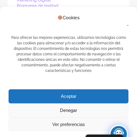
Marketing Digital
Programa de lealtad
PV1
Cookies
Real Estate
Sin categoría
Waibot
WhatsApp
Para ofrecer las mejores experiencias, utilizamos tecnologías como
las cookies para almacenar y/o acceder a la información del
Meta
dispositivo. El consentimiento de estas tecnologías nos permitirá
procesar datos como el comportamiento de navegación o las
identificaciones únicas en este sitio. No consentir o retirar el
Acceder
consentimiento, puede afectar negativamente a ciertas
Feed de entradas
características y funciones.
Feed de comentarios
WordPress.org
Aceptar
Denegar
Ver preferencias
© 2026 APPS CAMELOT. Creado usando WordPress y
Ecliptica Theme .