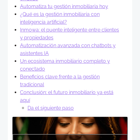
Automatiza tu gestión inmobiliaria hoy
¿Qué es la gestión inmobiliaria con
inteligencia artificial?
Inmowa: el puente inteligente entre clientes
y propiedades
Automatización avanzada con chatbots y
asistentes IA
Un ecosistema inmobiliario completo y
conectado
Beneficios clave frente a la gestión
tradicional
Conclusión: el futuro inmobiliario ya está
aquí
Da el siguiente paso