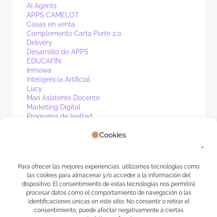
AI Agents
APPS CAMELOT
Casas en venta
Complemento Carta Porte 2.0
Delivery
Desarrollo de APPS
EDUCAFIN
Inmowa
Inteligencia Artificial
Lucy
Mari Asistente Docente
Marketing Digital
Programa de lealtad
PV1
Cookies
Real Estate
Sin categoría
Waibot
WhatsApp
Para ofrecer las mejores experiencias, utilizamos tecnologías como
las cookies para almacenar y/o acceder a la información del
Meta
dispositivo. El consentimiento de estas tecnologías nos permitirá
procesar datos como el comportamiento de navegación o las
identificaciones únicas en este sitio. No consentir o retirar el
Acceder
consentimiento, puede afectar negativamente a ciertas
Feed de entradas