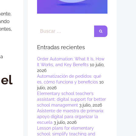
mente,
uando
entes,
Entradas recientes
ca
Order Automation: What It Is, How
It Works, and Key Benefits
10 julio,
2026
el
Automatización de pedidos: qué
es, cómo funciona y beneficios
10
julio, 2026
Elementary school teacher’s
assistant: digital support for better
school management
3 julio, 2026
Asistente de maestra de primaria:
apoyo digital para organizar la
escuela
3 julio, 2026
Lesson plans for elementary
school: simplify teaching and