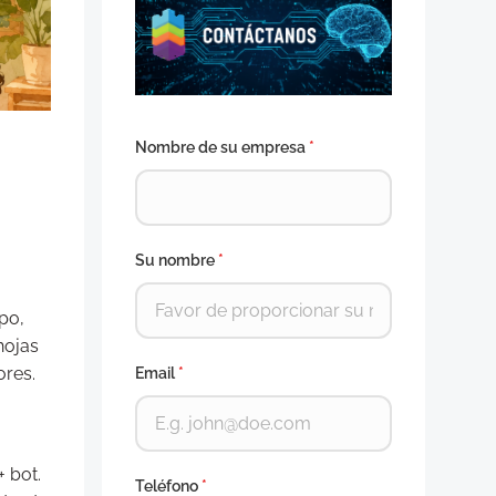
Nombre de su empresa
*
Su nombre
*
po,
hojas
ores.
Email
*
a
 bot.
Teléfono
*