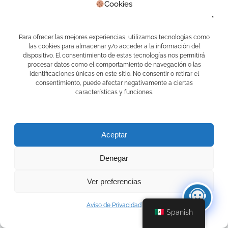
Cookies
Desarrollo de APPS
EDUCAFIN
Inmowa
Inteligencia Artificial
Para ofrecer las mejores experiencias, utilizamos tecnologías como
Lucy
las cookies para almacenar y/o acceder a la información del
Mari Asistente Docente
dispositivo. El consentimiento de estas tecnologías nos permitirá
Marketing Digital
procesar datos como el comportamiento de navegación o las
identificaciones únicas en este sitio. No consentir o retirar el
Programa de lealtad
consentimiento, puede afectar negativamente a ciertas
PV1
características y funciones.
Real Estate
Sin categoría
Waibot
WhatsApp
Aceptar
Meta
Denegar
Acceder
Feed de entradas
Ver preferencias
Feed de comentarios
WordPress.org
Aviso de Privacidad
Spanish