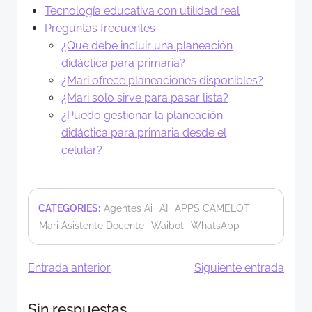
Tecnología educativa con utilidad real
Preguntas frecuentes
¿Qué debe incluir una planeación
didáctica para primaria?
¿Mari ofrece planeaciones disponibles?
¿Mari solo sirve para pasar lista?
¿Puedo gestionar la planeación
didáctica para primaria desde el
celular?
CATEGORIES:
Agentes Ai
AI
APPS CAMELOT
Mari Asistente Docente
Waibot
WhatsApp
Navegación
Navegació
Entrada anterior
Siguiente entrada
de
de
Sin respuestas