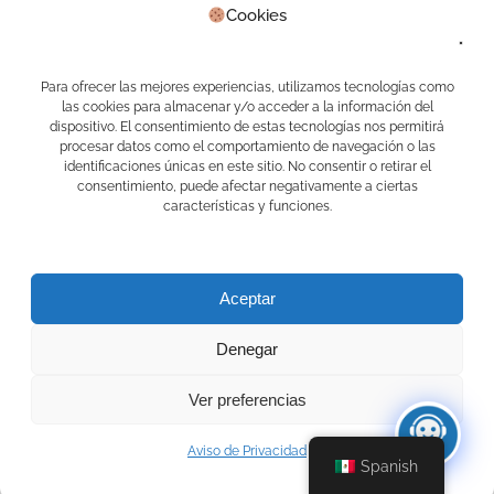
Cookies
Real Estate
Sin categoría
Waibot
WhatsApp
Para ofrecer las mejores experiencias, utilizamos tecnologías como
las cookies para almacenar y/o acceder a la información del
Meta
dispositivo. El consentimiento de estas tecnologías nos permitirá
procesar datos como el comportamiento de navegación o las
identificaciones únicas en este sitio. No consentir o retirar el
Acceder
consentimiento, puede afectar negativamente a ciertas
Feed de entradas
características y funciones.
Feed de comentarios
WordPress.org
Aceptar
Denegar
Ver preferencias
© 2026 APPS CAMELOT. Creado usando WordPress y
Ecliptica Theme .
Aviso de Privacidad
Spanish