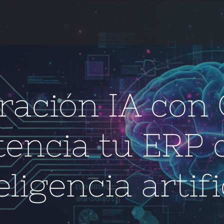
ración IA con
tencia tu ERP 
eligencia artifi