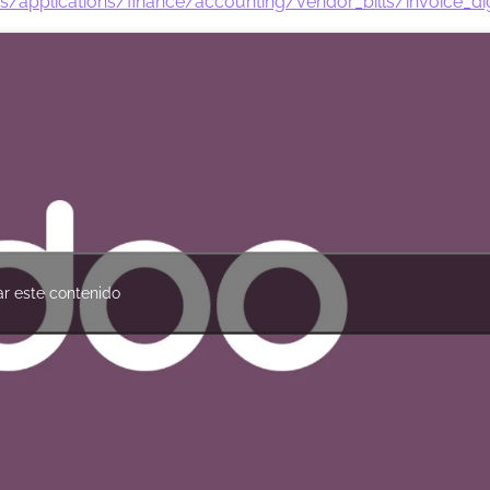
pplications/finance/accounting/vendor_bills/invoice_digi
ar este contenido