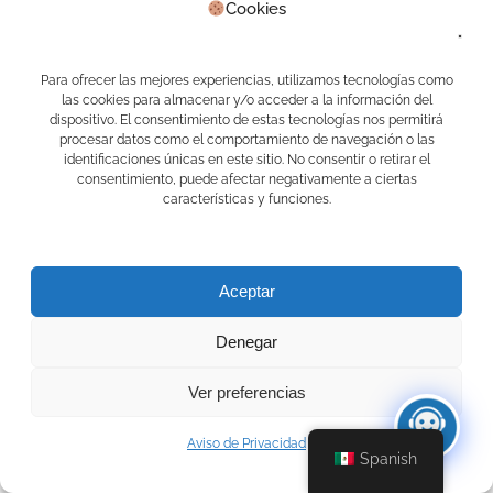
Mari Asistente Docente
Cookies
Marketing Digital
Programa de lealtad
PV1
Para ofrecer las mejores experiencias, utilizamos tecnologías como
Real Estate
las cookies para almacenar y/o acceder a la información del
Sin categoría
dispositivo. El consentimiento de estas tecnologías nos permitirá
Waibot
procesar datos como el comportamiento de navegación o las
WhatsApp
identificaciones únicas en este sitio. No consentir o retirar el
consentimiento, puede afectar negativamente a ciertas
Meta
características y funciones.
Acceder
Feed de entradas
Feed de comentarios
Aceptar
WordPress.org
Denegar
Ver preferencias
Aviso de Privacidad
Spanish
© 2026 APPS CAMELOT. Creado usando WordPress y