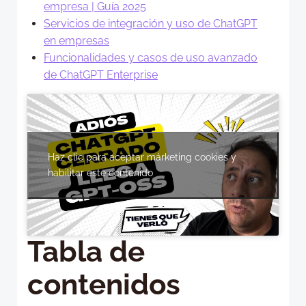
empresa | Guía 2025
Servicios de integración y uso de ChatGPT
en empresas
Funcionalidades y casos de uso avanzado
de ChatGPT Enterprise
Haz clic para aceptar márketing cookies y
habilitar este contenido
Tabla de
contenidos