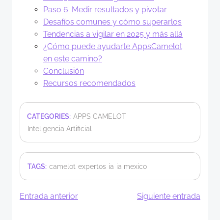
Paso 6: Medir resultados y pivotar
Desafíos comunes y cómo superarlos
Tendencias a vigilar en 2025 y más allá
¿Cómo puede ayudarte AppsCamelot
en este camino?
Conclusión
Recursos recomendados
CATEGORIES:
APPS CAMELOT
Inteligencia Artificial
TAGS:
camelot
expertos
ia
ia mexico
Navegación
Navegació
Entrada anterior
Siguiente entrada