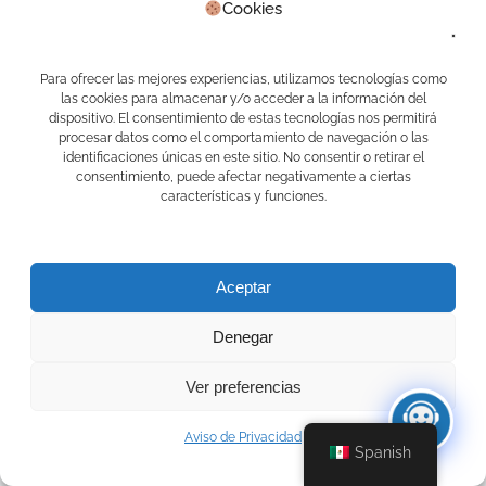
APPS CAMELOT
en
Primer RALLY APP
Cookies
EDUCAFINDEX
Archivos
Para ofrecer las mejores experiencias, utilizamos tecnologías como
las cookies para almacenar y/o acceder a la información del
julio 2026
dispositivo. El consentimiento de estas tecnologías nos permitirá
junio 2026
procesar datos como el comportamiento de navegación o las
mayo 2026
identificaciones únicas en este sitio. No consentir o retirar el
abril 2026
consentimiento, puede afectar negativamente a ciertas
marzo 2026
características y funciones.
febrero 2026
enero 2026
diciembre 2025
noviembre 2025
Aceptar
febrero 2023
enero 2023
Denegar
junio 2022
abril 2022
enero 2022
Ver preferencias
diciembre 2021
noviembre 2021
Aviso de Privacidad
octubre 2021
Spanish
septiembre 2021
agosto 2021