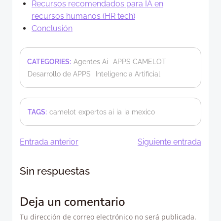
Recursos recomendados para IA en
recursos humanos (HR tech)
Conclusión
CATEGORIES:
Agentes Ai
APPS CAMELOT
Desarrollo de APPS
Inteligencia Artificial
TAGS:
camelot
expertos ai
ia
ia mexico
Navegación
Navegació
Entrada anterior
Siguiente entrada
de
de
Sin respuestas
entradas
entradas
Deja un comentario
Tu dirección de correo electrónico no será publicada.