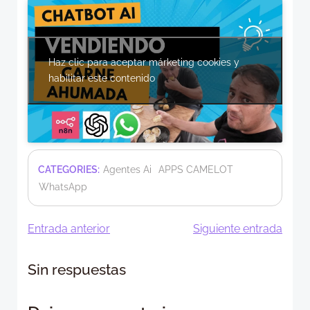
Haz clic para aceptar márketing cookies y
habilitar este contenido
CATEGORIES:
Agentes Ai
APPS CAMELOT
WhatsApp
Navegación
Navegació
Entrada anterior
Siguiente entrada
de
de
Sin respuestas
entradas
entradas