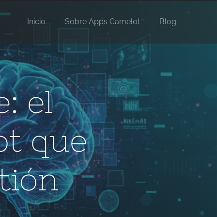
Inicio
Sobre Apps Camelot
Blog
: el
ot que
tión