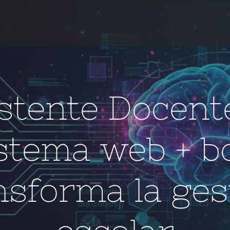
stente Docente
stema web + b
nsforma la ges