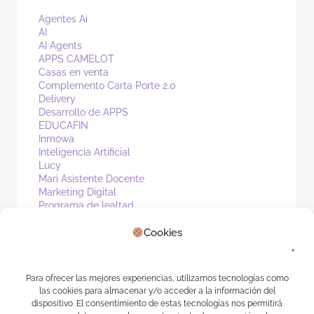
Agentes Ai
AI
AI Agents
APPS CAMELOT
Casas en venta
Complemento Carta Porte 2.0
Delivery
Desarrollo de APPS
EDUCAFIN
Inmowa
Inteligencia Artificial
Lucy
Mari Asistente Docente
Marketing Digital
Programa de lealtad
PV1
Cookies
Real Estate
Sin categoría
Waibot
WhatsApp
Para ofrecer las mejores experiencias, utilizamos tecnologías como
las cookies para almacenar y/o acceder a la información del
Meta
dispositivo. El consentimiento de estas tecnologías nos permitirá