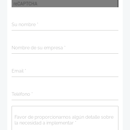
Su nombre
*
Nombre de su empresa
*
Email
*
Teléfono
*
Favor de proporcionarnos algún detalle sobre
la necesidad a implementar
*