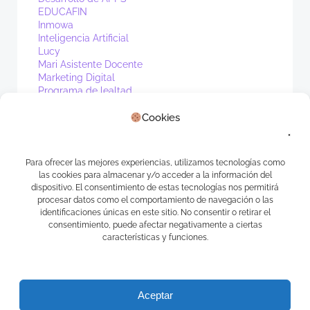
EDUCAFIN
Inmowa
Inteligencia Artificial
Lucy
Mari Asistente Docente
Marketing Digital
Programa de lealtad
PV1
Cookies
Real Estate
Sin categoría
Waibot
WhatsApp
Para ofrecer las mejores experiencias, utilizamos tecnologías como
las cookies para almacenar y/o acceder a la información del
Meta
dispositivo. El consentimiento de estas tecnologías nos permitirá
procesar datos como el comportamiento de navegación o las
identificaciones únicas en este sitio. No consentir o retirar el
Acceder
consentimiento, puede afectar negativamente a ciertas
Feed de entradas
características y funciones.
Feed de comentarios
WordPress.org
Aceptar