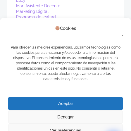
Lucy
Mari Asistente Docente
Marketing Digital
Programa de lealtad
PV1
Cookies
Real Estate
Sin categoría
Waibot
WhatsApp
Para ofrecer las mejores experiencias, utilizamos tecnologías como
las cookies para almacenar y/o acceder a la información del
Meta
dispositivo. El consentimiento de estas tecnologías nos permitirá
procesar datos como el comportamiento de navegación o las
identificaciones únicas en este sitio. No consentir o retirar el
Log in
consentimiento, puede afectar negativamente a ciertas
Entries feed
características y funciones.
Comments feed
WordPress.org
Aceptar
Denegar
Ver preferencias