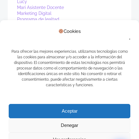
Lucy
Mari Asistente Docente
Marketing Digital
Programa de lealtad
PV1
Cookies
Real Estate
Sin categoría
Waibot
WhatsApp
Para ofrecer las mejores experiencias, utilizamos tecnologías como
las cookies para almacenar y/o acceder a la información del
Meta
dispositivo. El consentimiento de estas tecnologías nos permitirá
procesar datos como el comportamiento de navegación o las
identificaciones únicas en este sitio. No consentir o retirar el
Acceder
consentimiento, puede afectar negativamente a ciertas
Feed de entradas
características y funciones.
Feed de comentarios
WordPress.org
Aceptar
Denegar