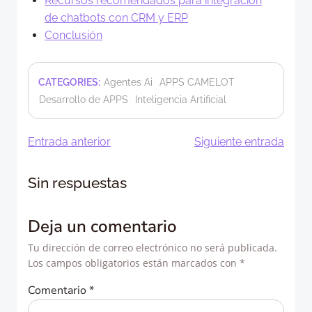
Recursos recomendados para integración
de chatbots con CRM y ERP
Conclusión
CATEGORIES:
Agentes Ai
APPS CAMELOT
Desarrollo de APPS
Inteligencia Artificial
Navegación
Navegació
Entrada anterior
Siguiente entrada
de
de
Sin respuestas
entradas
entradas
Deja un comentario
Tu dirección de correo electrónico no será publicada.
Los campos obligatorios están marcados con
*
Comentario
*