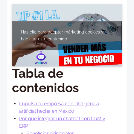
Haz clic para aceptar márketing cookies y
habilitar este contenido
Tabla de
contenidos
Impulsa tu empresa con inteligencia
artificial hecha en México
Por qué integrar un chatbot con CRM y
ERP
Beneficios principales