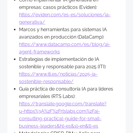
empresas: casos prácticos (Eviden):
https://eviden.com/es-es/soluciones/ia-
generativa/
Marcos y herramientas para sistemas IA
avanzados en producción (DataCamp):
https://www.datacamp.com/es/blog/ai-
agent-frameworks
Estrategias de implementación de IA
sostenible y responsable para 2025 (ITI):
https://www.iti.es/noticias/2025-ia-
sostenible-responsable/
Guía práctica de consultoría IA para líderes
empresariales (RTS Labs):
https://translate.google.com/translate?
u=https%3A%2F%2Frtslabs.com%2Fai-
consulting-practical-guide-for-small-
business-leaders&hl=es&sl=en&tl=es