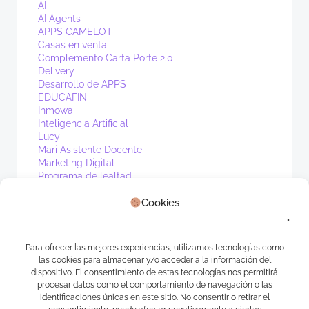
AI
AI Agents
APPS CAMELOT
Casas en venta
Complemento Carta Porte 2.0
Delivery
Desarrollo de APPS
EDUCAFIN
Inmowa
Inteligencia Artificial
Lucy
Mari Asistente Docente
Marketing Digital
Programa de lealtad
PV1
Cookies
Real Estate
Sin categoría
Waibot
WhatsApp
Para ofrecer las mejores experiencias, utilizamos tecnologías como
las cookies para almacenar y/o acceder a la información del
Meta
dispositivo. El consentimiento de estas tecnologías nos permitirá
procesar datos como el comportamiento de navegación o las
identificaciones únicas en este sitio. No consentir o retirar el
Acceder