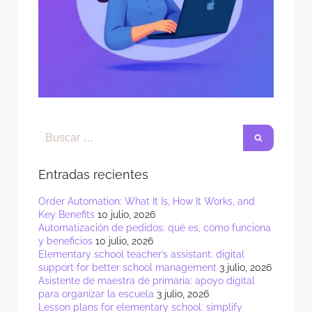
Entradas recientes
Order Automation: What It Is, How It Works, and
Key Benefits
10 julio, 2026
Automatización de pedidos: qué es, cómo funciona
y beneficios
10 julio, 2026
Elementary school teacher’s assistant: digital
support for better school management
3 julio, 2026
Asistente de maestra de primaria: apoyo digital
para organizar la escuela
3 julio, 2026
Lesson plans for elementary school: simplify