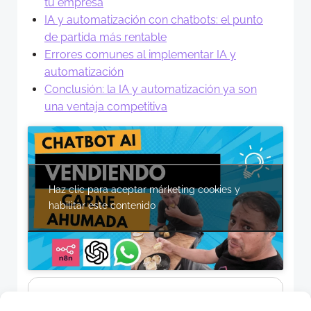
tu empresa
IA y automatización con chatbots: el punto
de partida más rentable
Errores comunes al implementar IA y
automatización
Conclusión: la IA y automatización ya son
una ventaja competitiva
Haz clic para aceptar márketing cookies y
habilitar este contenido
CATEGORIES:
Agentes Ai
AI
APPS CAMELOT