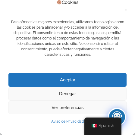
Cookies
Navegación
Navegació
Entrada anterior
Siguiente entrada
Para ofrecer las mejores experiencias, utilizamos tecnologías como
de
de
las cookies para almacenar y/o acceder a la información del
Sin respuestas
dispositivo. El consentimiento de estas tecnologías nos permitirá
procesar datos como el comportamiento de navegación o las
entradas
entradas
identificaciones únicas en este sitio. No consentir o retirar el
Deja un comentario
consentimiento, puede afectar negativamente a ciertas
características y funciones.
Tu dirección de correo electrónico no será publicada.
Los campos obligatorios están marcados con
*
Comentario
*
Aceptar
Denegar
Ver preferencias
Aviso de Privacidad
Spanish