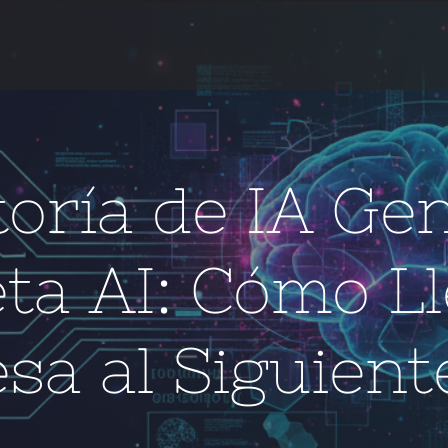
oría de IA Ge
ta AI: Cómo Ll
a al Siguient