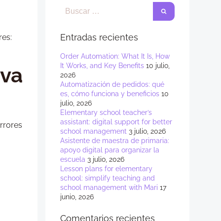
Entradas recientes
res:
Order Automation: What It Is, How
It Works, and Key Benefits
10 julio,
iva
2026
Automatización de pedidos: qué
es, cómo funciona y beneficios
10
julio, 2026
Elementary school teacher’s
assistant: digital support for better
rrores
school management
3 julio, 2026
Asistente de maestra de primaria:
apoyo digital para organizar la
escuela
3 julio, 2026
Lesson plans for elementary
school: simplify teaching and
school management with Mari
17
junio, 2026
Comentarios recientes