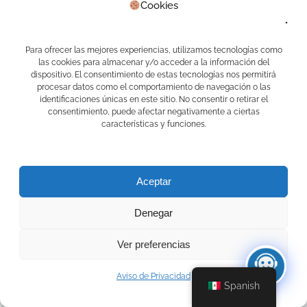
Cookies
Entradas recientes
Para ofrecer las mejores experiencias, utilizamos tecnologías como
las cookies para almacenar y/o acceder a la información del
Order Automation: What It Is, How It Works, and
dispositivo. El consentimiento de estas tecnologías nos permitirá
Key Benefits
10 julio, 2026
procesar datos como el comportamiento de navegación o las
Automatización de pedidos: qué es, cómo funciona
identificaciones únicas en este sitio. No consentir o retirar el
y beneficios
10 julio, 2026
consentimiento, puede afectar negativamente a ciertas
Elementary school teacher’s assistant: digital
características y funciones.
support for better school management
3 julio, 2026
Asistente de maestra de primaria: apoyo digital
para organizar la escuela
3 julio, 2026
Lesson plans for elementary school: simplify
Aceptar
teaching and school management with Mari
17
junio, 2026
Denegar
Comentarios recientes
Ver preferencias
APPS CAMELOT
en
Primer RALLY APP
EDUCAFINDEX
Aviso de Privacidad
APPS CAMELOT
en
Primer RALLY APP
Spanish
EDUCAFINDEX
Jose carlos perez chavero
en
Primer RALLY APP