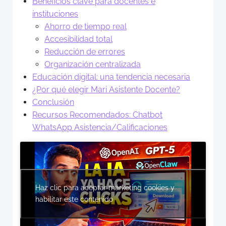
Beneficios clave para docentes e
instituciones
Ahorro de tiempo real
Accesibilidad total
Reducción de errores
Organización centralizada
Educación digital: una tendencia necesaria
¿Por qué elegir Mari Asistente Docente?
Conclusión
Recursos Recomendados: Chatbot
WhatsApp Asistencia/Calificaciones
Haz clic para aceptar márketing cookies y
habilitar este contenido