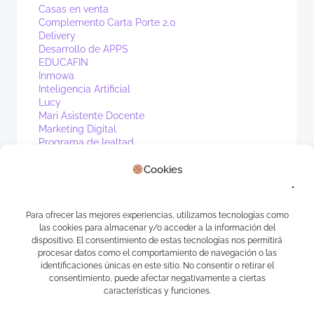
Casas en venta
Complemento Carta Porte 2.0
Delivery
Desarrollo de APPS
EDUCAFIN
Inmowa
Inteligencia Artificial
Lucy
Mari Asistente Docente
Marketing Digital
Programa de lealtad
PV1
Real Estate
Cookies
Sin categoría
Waibot
WhatsApp
Para ofrecer las mejores experiencias, utilizamos tecnologías como
las cookies para almacenar y/o acceder a la información del
Meta
dispositivo. El consentimiento de estas tecnologías nos permitirá
procesar datos como el comportamiento de navegación o las
Acceder
identificaciones únicas en este sitio. No consentir o retirar el
consentimiento, puede afectar negativamente a ciertas
Feed de entradas
características y funciones.
Feed de comentarios
WordPress.org