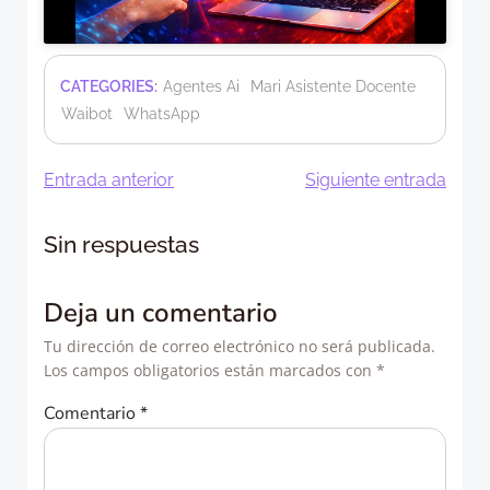
CATEGORIES:
Agentes Ai
Mari Asistente Docente
Waibot
WhatsApp
Navegación
Navegació
Entrada anterior
Siguiente entrada
de
de
Sin respuestas
entradas
entradas
Deja un comentario
Tu dirección de correo electrónico no será publicada.
Los campos obligatorios están marcados con
*
Comentario
*