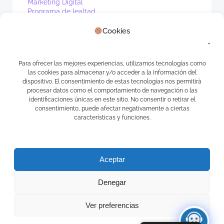
Marketing Digital
Programa de lealtad
PV1
Real Estate
Cookies
Sin categoría
Waibot
WhatsApp
Para ofrecer las mejores experiencias, utilizamos tecnologías como
las cookies para almacenar y/o acceder a la información del
Meta
dispositivo. El consentimiento de estas tecnologías nos permitirá
procesar datos como el comportamiento de navegación o las
Acceder
identificaciones únicas en este sitio. No consentir o retirar el
consentimiento, puede afectar negativamente a ciertas
Feed de entradas
características y funciones.
Feed de comentarios
WordPress.org
Aceptar
Denegar
Ver preferencias
© 2026 APPS CAMELOT. Creado usando WordPress y
Ecliptica Theme .