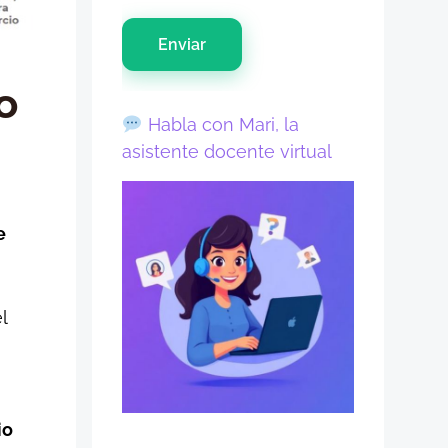
Enviar
o
Habla con Mari, la
asistente docente virtual
e
l
io