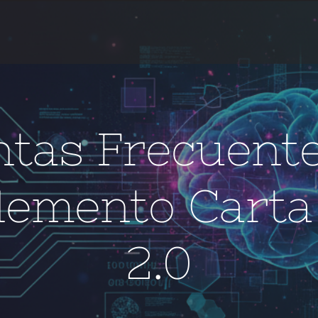
tas Frecuent
emento Carta
2.0