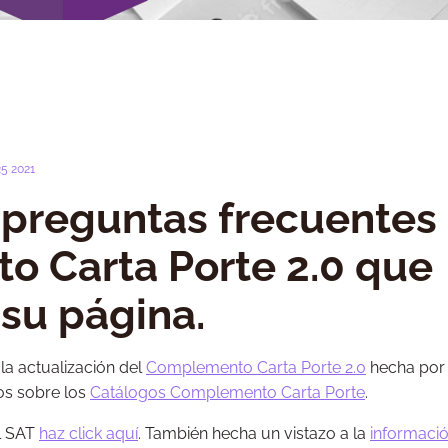
5 2021
 preguntas frecuentes
 Carta Porte 2.0 que
 su página.
a actualización del
Complemento Carta Porte 2.0
hecha por 
os sobre los
Catálogos Complemento Carta Porte
.
el SAT
haz click aquí
. También hecha un vistazo a la
informaci