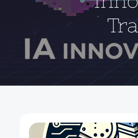
Inno
Tr