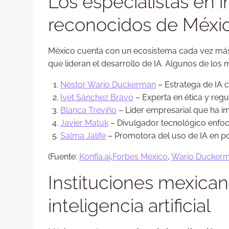
Los especialistas en in
reconocidos de Méxi
México cuenta con un ecosistema cada vez más 
que lideran el desarrollo de IA. Algunos de lo
Néstor Wario Duckerman
– Estratega de IA c
Ivet Sánchez Bravo
– Experta en ética y regula
Blanca Treviño
– Líder empresarial que ha im
Javier Matuk
– Divulgador tecnológico enfoc
Salma Jalife
– Promotora del uso de IA en pol
(Fuente:
Konfia.ai
,
Forbes México
,
Wario Ducker
Instituciones mexican
inteligencia artificial