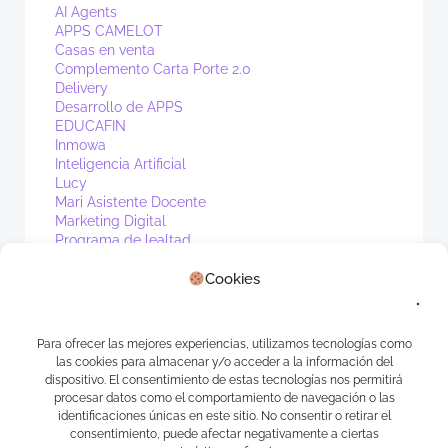
AI Agents
APPS CAMELOT
Casas en venta
Complemento Carta Porte 2.0
Delivery
Desarrollo de APPS
EDUCAFIN
Inmowa
Inteligencia Artificial
Lucy
Mari Asistente Docente
Marketing Digital
Programa de lealtad
PV1
Cookies
Real Estate
Sin categoría
Waibot
WhatsApp
Para ofrecer las mejores experiencias, utilizamos tecnologías como
las cookies para almacenar y/o acceder a la información del
Meta
dispositivo. El consentimiento de estas tecnologías nos permitirá
procesar datos como el comportamiento de navegación o las
identificaciones únicas en este sitio. No consentir o retirar el
Log in
consentimiento, puede afectar negativamente a ciertas
Entries feed