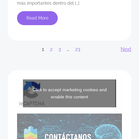
más importantes dentro del […]
Read More
Posts
Po
Page
Page
Page
Page
1
2
3
…
23
Next
Posts
navigation
na
navigation
Click to accept marketing cookies and
enable this content