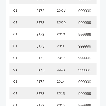
’01
3173
2008
999999
01
’01
3173
2009
999999
01
’01
3173
2010
999999
01
’01
3173
2011
999999
01
’01
3173
2012
999999
01
’01
3173
2013
999999
01
’01
3173
2014
999999
01
’01
3173
2015
999999
01
’01
3173
2016
999999
01