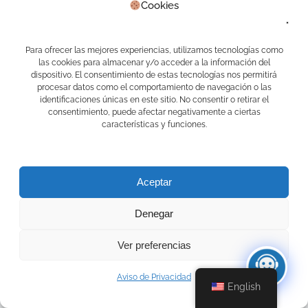
Cookies
Recent Posts
Order Automation: What It Is, How It Works, and
Key Benefits
10 July, 2026
Para ofrecer las mejores experiencias, utilizamos tecnologías como
Automatización de pedidos: qué es, cómo funciona
las cookies para almacenar y/o acceder a la información del
y beneficios
10 July, 2026
dispositivo. El consentimiento de estas tecnologías nos permitirá
Elementary school teacher’s assistant: digital
procesar datos como el comportamiento de navegación o las
support for better school management
3 July, 2026
identificaciones únicas en este sitio. No consentir o retirar el
consentimiento, puede afectar negativamente a ciertas
Asistente de maestra de primaria: apoyo digital
características y funciones.
para organizar la escuela
3 July, 2026
Lesson plans for elementary school: simplify
teaching and school management with Mari
17
June, 2026
Aceptar
Recent Comments
Denegar
APPS CAMELOT
on
Primer RALLY APP
EDUCAFINDEX
Ver preferencias
APPS CAMELOT
on
Primer RALLY APP
EDUCAFINDEX
Jose carlos perez chavero
on
Primer RALLY APP
Aviso de Privacidad
English
EDUCAFINDEX
Oscar Chiquini Cano
on
Primer RALLY APP