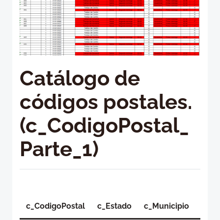
Catálogo de
códigos postales.
(c_CodigoPostal_
Parte_1)
c_CodigoPostal
c_Estado
c_Municipio
c_Lo