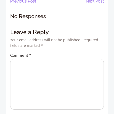
Post
Post
Previous Post
Next Post
navigation
navigation
No Responses
Leave a Reply
Your email address will not be published.
Required
fields are marked
*
Comment
*