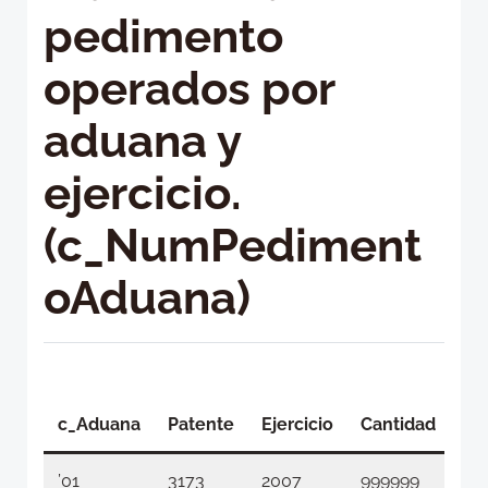
pedimento
operados por
aduana y
ejercicio.
(c_NumPediment
oAduana)
Fe
ini
c_Aduana
Patente
Ejercicio
Cantidad
vi
’01
3173
2007
999999
01