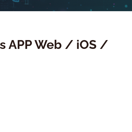
es APP Web / iOS /