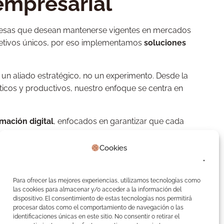
empresarial
empresas que desean mantenerse vigentes en mercados
jetivos únicos, por eso implementamos
soluciones
a un aliado estratégico, no un experimento. Desde la
sticos y productivos, nuestro enfoque se centra en
mación digital
, enfocados en garantizar que cada
 de inversión claro.
Cookies
ia artificial en México
Para ofrecer las mejores experiencias, utilizamos tecnologías como
yendo soluciones sostenibles, escalables y
las cookies para almacenar y/o acceder a la información del
amelot, tu socio estratégico en automatización
dispositivo. El consentimiento de estas tecnologías nos permitirá
procesar datos como el comportamiento de navegación o las
identificaciones únicas en este sitio. No consentir o retirar el