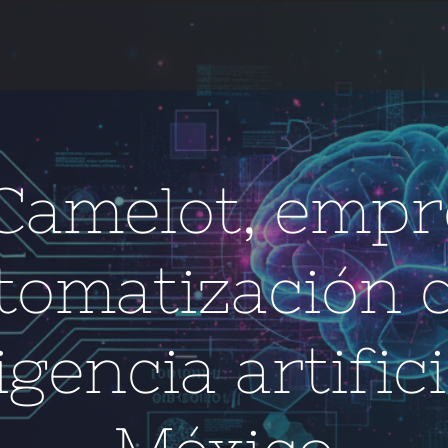
Camelot, empr
tomatización 
igencia artific